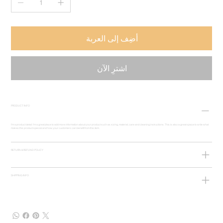
أضِف إلى العربة
اشترِ الآن
PRODUCT INFO
I'm a product detail. I'm a great place to add more information about your product such as sizing, material, care and cleaning instructions. This is also a great space to write what
makes this product special and how your customers can benefit from this item.
RETURN & REFUND POLICY
SHIPPING INFO