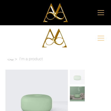
I'm a product
>
بيت