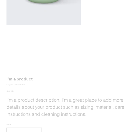
I'm a product
SKU
126351351935
وحدة SKU:
126351351935
السعر
‏45.00 UK£
I'm a product description. I'm a great place to add more
details about your product such as sizing, material, care
instructions and cleaning instructions.
الكمية