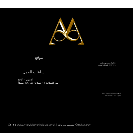
موقع
58أ شارع بادينغتون، لندن
W1U 4JA، المملكة المتحدة
ساعات العمل
الاثنين - الأحد
من الساعة 11 صباحًا حتى 10 مساءً
الهاتف:
+44 (0)20 7935 2117
الجوال: +44 7485916622
Qmaker.com
| تصميم وبرمجة
www.marylebonethaispa.co.uk
©٢٠٢٥