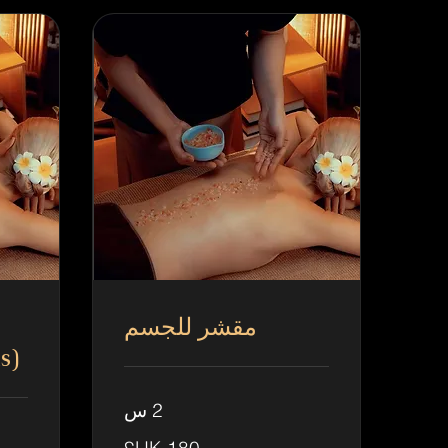
مقشر للجسم
s)
2 س
180
جنيه