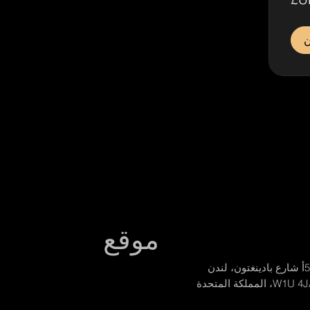
ن
موقع
ينغتون، لندن
W1U، المملكة المتحدة