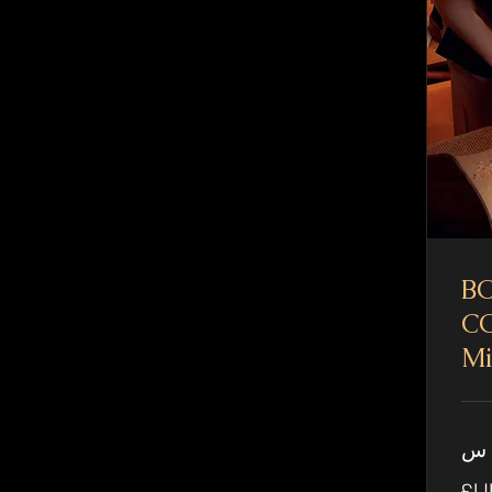
B
CO
Mi