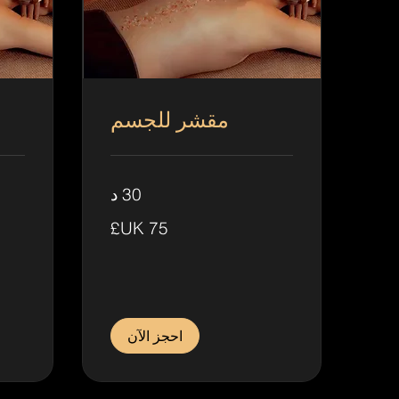
مقشر للجسم
30 د
95
75
جنيه
جنيه
إسترليني
إسترلين
احجز الآن