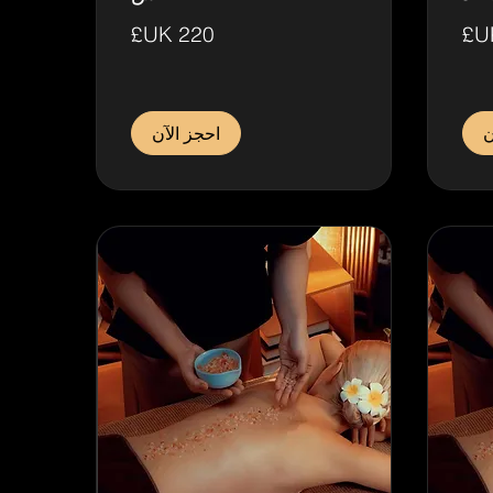
220
جنيه
إسترليني
ن
احجز الآن