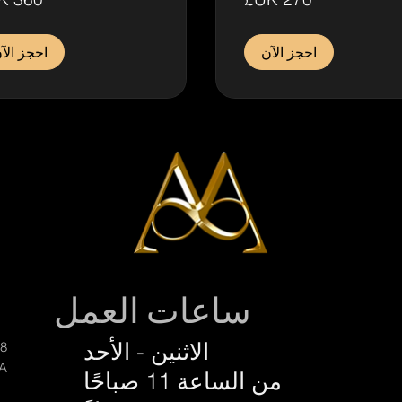
ي
إسترليني
احجز الآن
احجز الآ
ساعات العمل
الاثنين - الأحد
58أ شارع باد
 4JA
من الساعة 11 صباحًا