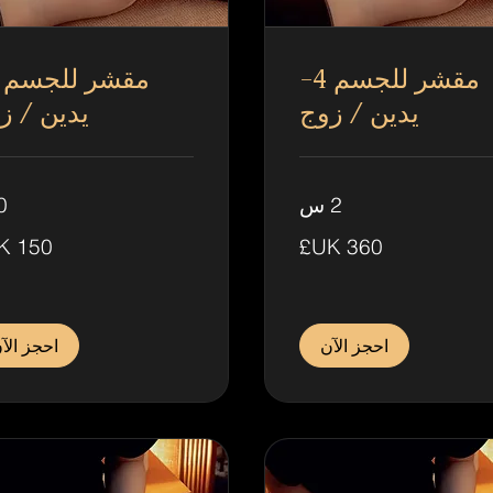
مقشر للجسم 4-
يدين / زوج
يدين / ز
2 س
30
150
جنيه
ي
إسترليني
احجز الآن
احجز الآ