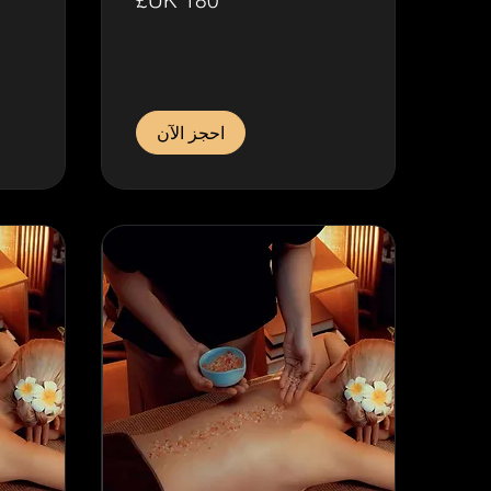
إسترليني
150
جنيه
إسترلين
احجز الآن