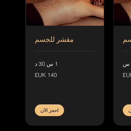
سم
مقشر للجسم
1 س 30 د
140
جنيه
إسترليني
ن
احجز الآن