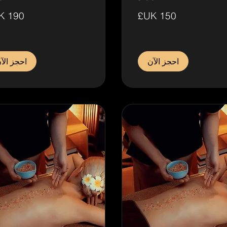
190
جنيه
ي
إسترليني
احجز الآن
احجز الآ