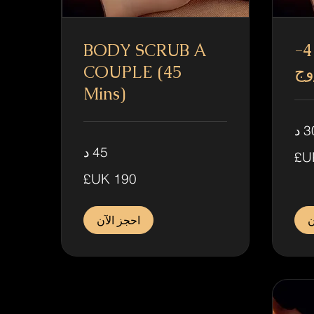
مقشر للجسم 4-
BODY SCRUB A
وج
COUPLE (45
Mins)
 د
45 د
190
جنيه
إسترليني
ن
احجز الآن