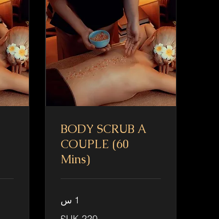
BODY SCRUB A
COUPLE (60
Mins)
1 س
270
220
جنيه
جنيه