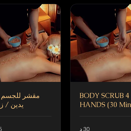
BODY SCRUB 4
HANDS (30 Min
يدين / ز
30 د
45