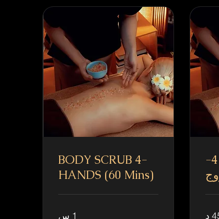
مقشر للجسم 4-
BODY SCRUB 4-
وج
HANDS (60 Mins)
 د
1 س