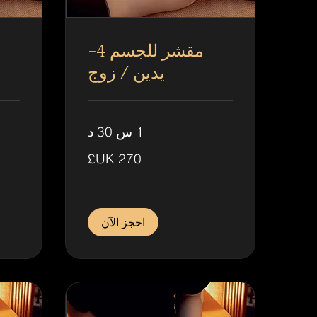
مقشر للجسم 4-
يدين / زوج
1 س 30 د
360
270
جنيه
جنيه
إسترليني
إسترلين
احجز الآن