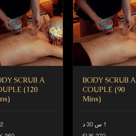
ODY SCRUB A
BODY SCRUB A
UPLE (120
COUPLE (90
ns)
Mins)
1 س 30 د
2 س
360
جنيه