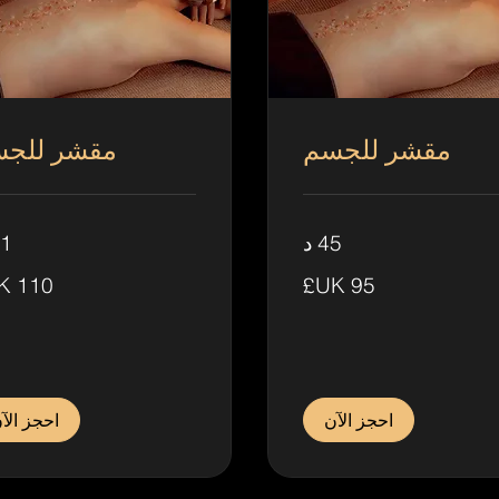
مقشر للجسم
مقشر للج
45 د
1 س
110
جنيه
ي
إسترليني
احجز الآن
احجز الآ