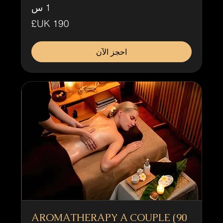
1 س
190
جنيه
إسترليني
احجز الآن
AROMATHERAPY A COUPLE (90