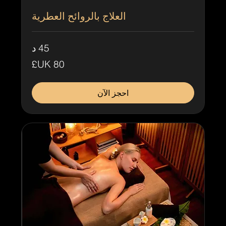
العلاج بالروائح العطرية
45 د
80
جنيه
إسترليني
احجز الآن