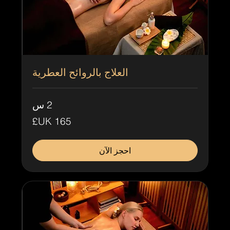
العلاج بالروائح العطرية
2 س
165
جنيه
إسترليني
احجز الآن