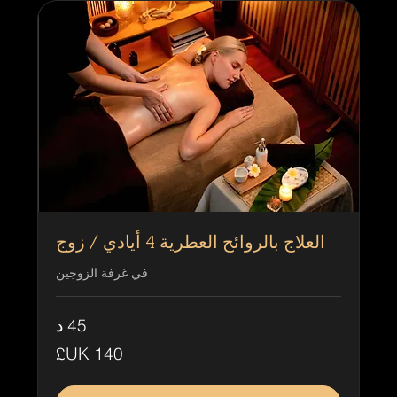
العلاج بالروائح العطرية 4 أيادي / زوج
في غرفة الزوجين
45 د
140
جنيه
إسترليني