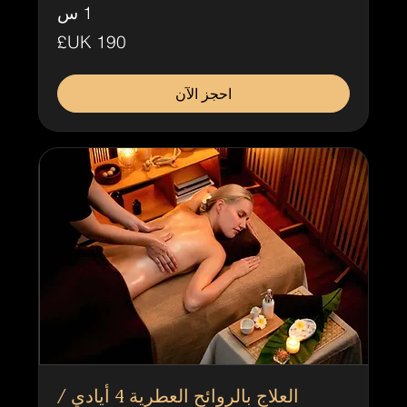
1 س
190
جنيه
إسترليني
احجز الآن
العلاج بالروائح العطرية 4 أيادي /