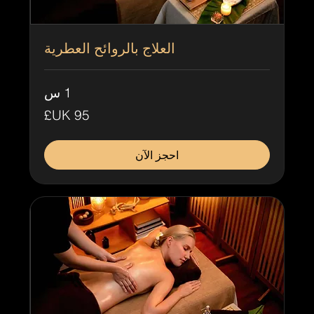
العلاج بالروائح العطرية
1 س
95
جنيه
إسترليني
احجز الآن