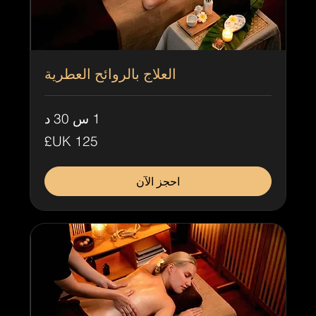
العلاج بالروائح العطرية
1 س 30 د
125
جنيه
إسترليني
احجز الآن