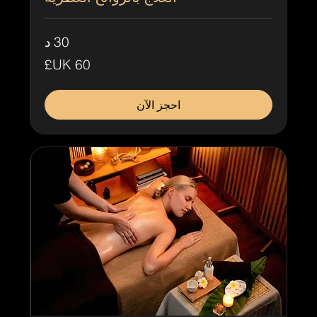
30 د
60
جنيه
إسترليني
احجز الآن