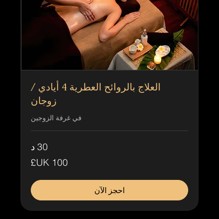
العلاج بالروائح العطرية 4 أيادي /
زوجان
في غرفة الزوجين
30 د
100
جنيه
إسترليني
احجز الآن