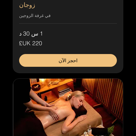
زوجان
في غرفة الزوجين
1 س 30 د
220
جنيه
إسترليني
احجز الآن