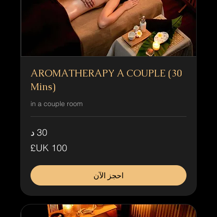
AROMATHERAPY A COUPLE (30
Mins)
in a couple room
30 د
100
جنيه
إسترليني
احجز الآن