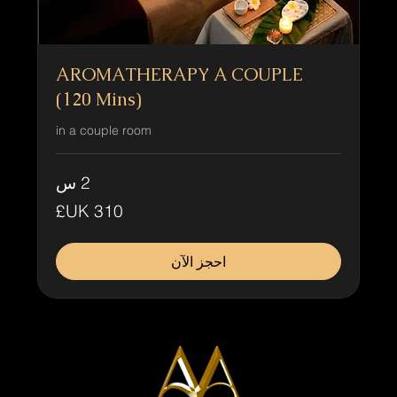
AROMATHERAPY A COUPLE
(120 Mins)
in a couple room
2 س
310
جنيه
إسترليني
احجز الآن