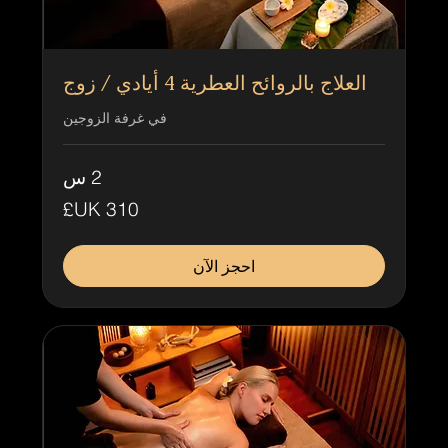
العلاج بالروائح العطرية 4 أيادي / زوج
في غرفة الزوجين
2 س
310
جنيه
إسترليني
احجز الآن