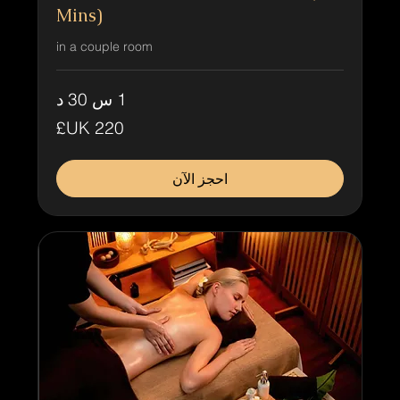
Mins)
in a couple room
1 س 30 د
220
جنيه
إسترليني
احجز الآن